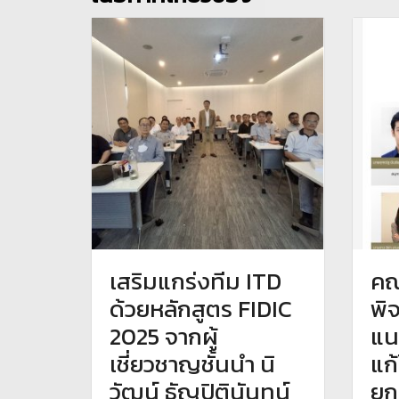
เสริมแกร่งทีม ITD
คณ
ด้วยหลักสูตร FIDIC
พิ
2025 จากผู้
แน
เชี่ยวชาญชั้นนำ นิ
แก
วัฒน์ ธัญปิตินันทน์
ยก