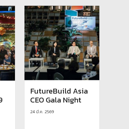
FutureBuild Asia
9
CEO Gala Night
24 มี.ค. 2569